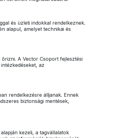
gal és üzleti indokkal rendelkeznek.
n alapul, amelyet technikai és
 őrizni. A Vector Csoport fejlesztési
 intézkedéseket, az
ában rendelkezésre álljanak. Ennek
endszeres biztonsági mentések,
lapján kezeli, a tagvállalatok