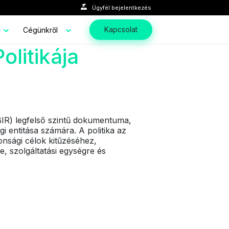
Ügyfél bejelentkezés
Kapcsolat
Cégünkről
olitikája
IBIR) legfelső szintű dokumentuma,
i entitása számára. A politika az
tonsági célok kitűzéséhez,
, szolgáltatási egységre és