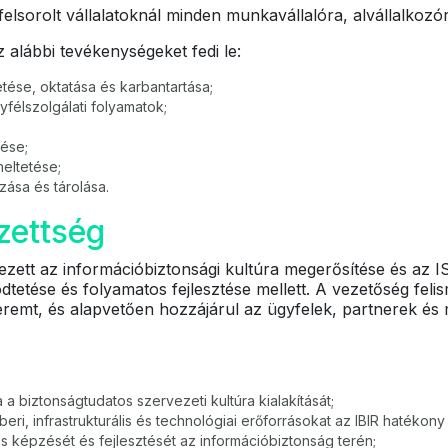
 felsorolt vállalatoknál minden munkavállalóra, alvállalkozór
z alábbi tevékenységeket fedi le:
ése, oktatása és karbantartása;
félszolgálati folyamatok;
lése;
eltetése;
zása és tárolása.
ezettség
ezett az információbiztonsági kultúra megerősítése és az 
dtetése és folyamatos fejlesztése mellett. A vezetőség feli
t teremt, és alapvetően hozzájárul az ügyfelek, partnerek 
a biztonságtudatos szervezeti kultúra kialakítását;
eri, infrastrukturális és technológiai erőforrásokat az IBIR hatéko
s képzését és fejlesztését az információbiztonság terén;