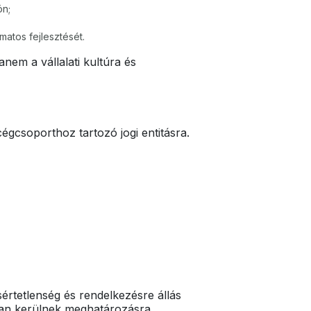
ön;
matos fejlesztését.
em a vállalati kultúra és
cégcsoporthoz tartozó jogi entitásra.
rtetlenség és rendelkezésre állás
tban kerülnek meghatározásra.