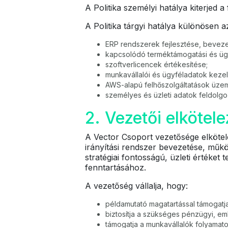
A Politika személyi hatálya kiterjed a
A Politika tárgyi hatálya különösen a
ERP rendszerek fejlesztése, bevezet
kapcsolódó terméktámogatási és ügy
szoftverlicencek értékesítése;
munkavállalói és ügyféladatok keze
AWS-alapú felhőszolgáltatások üzem
személyes és üzleti adatok feldolgo
2. Vezetői elkötel
A Vector Csoport vezetősége elkötel
irányítási rendszer bevezetése, műkö
stratégiai fontosságú, üzleti értéke
fenntartásához.
A vezetőség vállalja, hogy:
példamutató magatartással támogatja 
biztosítja a szükséges pénzügyi, emb
támogatja a munkavállalók folyamato