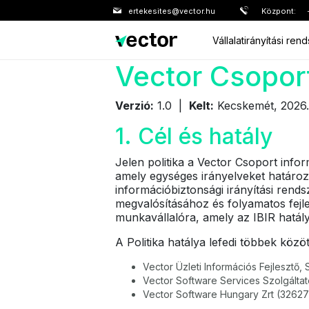
ertekesites@vector.hu
Központ:
Vállalatirányítási ren
Vector Csoport
Verzió:
1.0 |
Kelt:
Kecskemét, 2026.
1. Cél és hatály
Jelen politika a Vector Csoport info
amely egységes irányelveket határoz 
információbiztonsági irányítási rendsz
megvalósításához és folyamatos fejle
munkavállalóra, amely az IBIR hatálya
A Politika hatálya lefedi többek közö
Vector Üzleti Információs Fejlesztő,
Vector Software Services Szolgáltat
Vector Software Hungary Zrt (3262