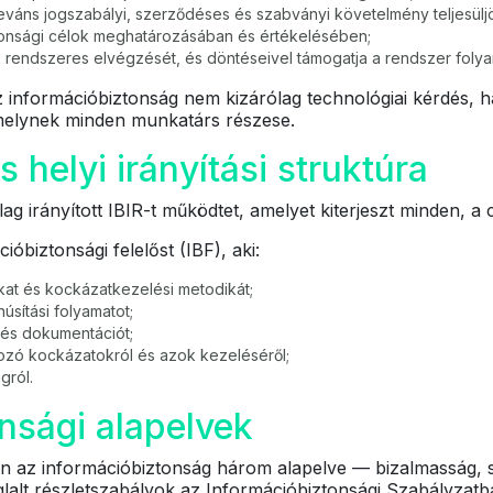
eváns jogszabályi, szerződéses és szabványi követelmény teljesülj
ztonsági célok meghatározásában és értékelésében;
ok rendszeres elvégzését, és döntéseivel támogatja a rendszer folya
nformációbiztonság nem kizárólag technológiai kérdés, han
amelynek minden munkatárs részese.
 helyi irányítási struktúra
ag irányított IBIR-t működtet, amelyet kiterjeszt minden, a 
ióbiztonsági felelőst (IBF), aki:
kat és kockázatkezelési metodikát;
núsítási folyamatot;
t és dokumentációt;
kozó kockázatokról és azok kezeléséről;
gról.
nsági alapelvek
 az információbiztonság három alapelve — bizalmasság, sé
oglalt részletszabályok az Információbiztonsági Szabályza