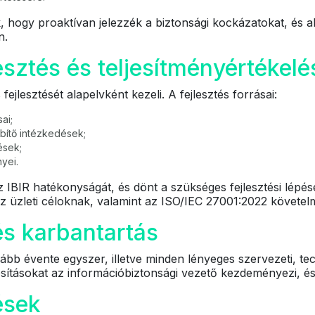
 hogy proaktívan jelezzék a biztonsági kockázatokat, és a
n.
esztés és teljesítményértékelé
ejlesztését alapelvként kezeli. A fejlesztés forrásai:
ai;
bítő intézkedések;
ések;
yei.
z IBIR hatékonyságát, és dönt a szükséges fejlesztési lép
z üzleti céloknak, valamint az ISO/IEC 27001:2022 követel
 és karbantartás
lább évente egyszer, illetve minden lényeges szervezeti, te
osításokat az információbiztonsági vezető kezdeményezi, és 
ések