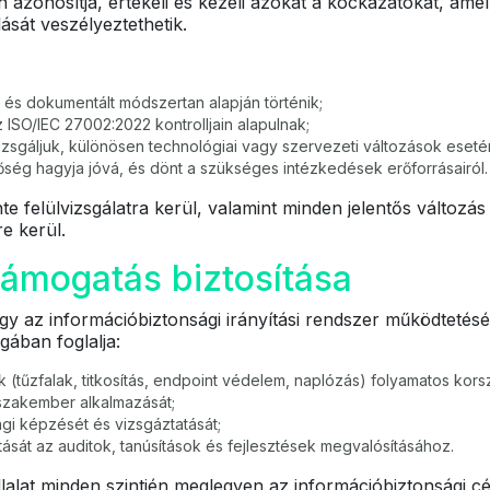
en azonosítja, értékeli és kezeli azokat a kockázatokat, am
ását veszélyeztethetik.
t és dokumentált módszertan alapján történik;
ISO/IEC 27002:2022 kontrolljain alapulnak;
zsgáljuk, különösen technológiai vagy szervezeti változások eseté
ség hagyja jóvá, és dönt a szükséges intézkedések erőforrásairól.
e felülvizsgálatra kerül, valamint minden jelentős változás (
re kerül.
támogatás biztosítása
ogy az információbiztonsági irányítási rendszer működtetés
gában foglalja:
 (tűzfalak, titkosítás, endpoint védelem, naplózás) folyamatos korsz
szakember alkalmazását;
gi képzését és vizsgáztatását;
ását az auditok, tanúsítások és fejlesztések megvalósításához.
llalat minden szintjén meglegyen az információbiztonsági 