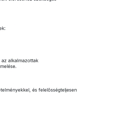
ek:
 az alkalmazottak
emelése.
telményekkel, és felelősségteljesen