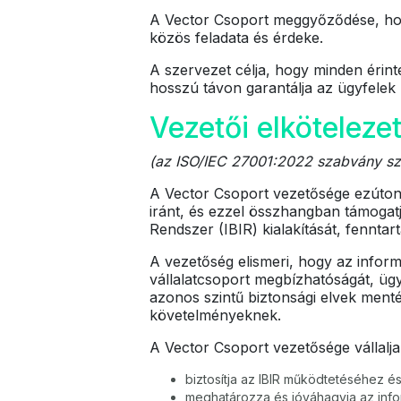
A Vector Csoport meggyőződése, ho
közös feladata és érdeke.
A szervezet célja, hogy minden érinte
hosszú távon garantálja az ügyfelek 
Vezetői elkötelezet
(az ISO/IEC 27001:2022 szabvány sze
A Vector Csoport vezetősége ezúton k
iránt, és ezzel összhangban támogat
Rendszer (IBIR) kialakítását, fenntar
A vezetőség elismeri, hogy az inform
vállalatcsoport megbízhatóságát, ügy
azonos szintű biztonsági elvek ment
követelményeknek.
A Vector Csoport vezetősége vállalja
biztosítja az IBIR működtetéséhez és
meghatározza és jóváhagyja az infor