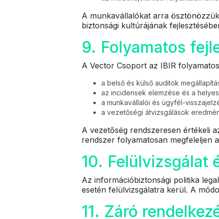
A munkavállalókat arra ösztönözzük,
biztonsági kultúrájának fejlesztésébe
9. Folyamatos fejl
A Vector Csoport az IBIR folyamatos f
a belső és külső auditok megállapítás
az incidensek elemzése és a helyes
a munkavállalói és ügyfél-visszajelz
a vezetőségi átvizsgálások eredmén
A vezetőség rendszeresen értékeli a
rendszer folyamatosan megfeleljen a
10. Felülvizsgálat
Az információbiztonsági politika lega
esetén felülvizsgálatra kerül. A mód
11. Záró rendelkez