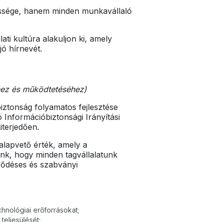
őssége, hanem minden munkavállaló
ati kultúra alakuljon ki, amely
jó hírnevét.
éhez és működtetéséhez)
biztonság folyamatos fejlesztése
Információbiztonsági Irányítási
iterjedően.
alapvető érték, amely a
lunk, hogy minden tagvállalatunk
ződéses és szabványi
chnológiai erőforrásokat;
teljesülését;