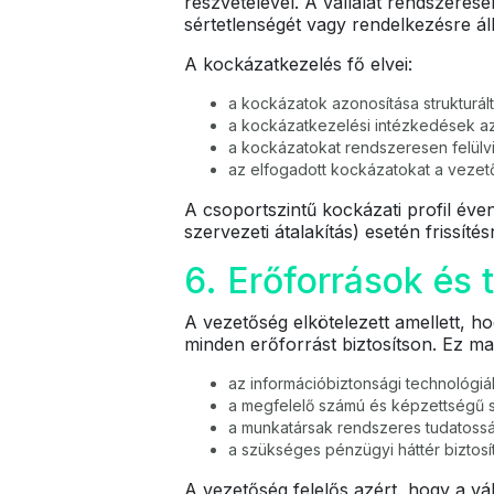
részvételével. A vállalat rendszeres
sértetlenségét vagy rendelkezésre áll
A kockázatkezelés fő elvei:
a kockázatok azonosítása strukturál
a kockázatkezelési intézkedések az 
a kockázatokat rendszeresen felülvi
az elfogadott kockázatokat a vezető
A csoportszintű kockázati profil évent
szervezeti átalakítás) esetén frissítés
6. Erőforrások és 
A vezetőség elkötelezett amellett, h
minden erőforrást biztosítson. Ez ma
az információbiztonsági technológiák
a megfelelő számú és képzettségű 
a munkatársak rendszeres tudatossá
a szükséges pénzügyi háttér biztosít
A vezetőség felelős azért, hogy a vá