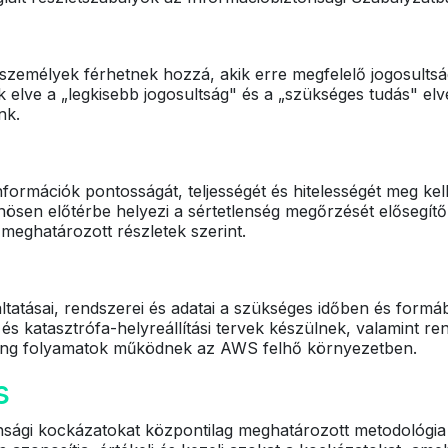
zemélyek férhetnek hozzá, akik erre megfelelő jogosultság
elve a „legkisebb jogosultság" és a „szükséges tudás" elvé
nk.
információk pontosságát, teljességét és hitelességét meg kell
ösen előtérbe helyezi a sértetlenség megőrzését elősegítő
meghatározott részletek szerint.
gáltatásai, rendszerei és adatai a szükséges időben és form
s katasztrófa-helyreállítási tervek készülnek, valamint r
ring folyamatok működnek az AWS felhő környezetben.
s
nsági kockázatokat központilag meghatározott metodológia a