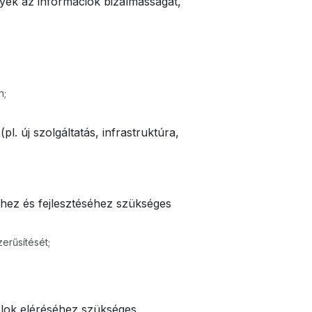
elyek az információk bizalmasságát,
n;
pl. új szolgáltatás, infrastruktúra,
éhez és fejlesztéséhez szükséges
erűsítését;
célok eléréséhez szükséges