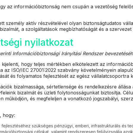
gy az információbiztonság nem csupán a vezetőség felel
tt személy aktív részvételével olyan biztonságtudatos vállal
bizalmát, a szolgáltatások megbízhatóságát és a szervezet 
tségi nyilatkozat
rinti Információbiztonsági Irányítási Rendszer bevezetés
ijelenti, hogy teljes mértékben elkötelezett az információ
ja az ISO/IEC 27001:2022 szabvány követelményein alapuló 
tását és folyamatos fejlesztését az egész vállalatcsoportra k
ációk bizalmassága, sértetlensége és rendelkezésre állása 
feleink bizalmát és üzleti folytonosságunkat biztosítja. Cé
én működjön, és megfeleljen a vonatkozó jogszabályi, szer
, hogy:
 fejlesztéséhez szükséges pénzügyi, emberi, infrastrukturális és te
mációbiztonsági célokat, valamint rendszeresen felülvizsgálja azok 