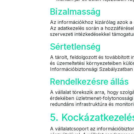
Bizalmasság
Az információkhoz kizárólag azok a s
Az adatkezelés során a hozzáférések 
szervezeti intézkedésekkel támogatu
Sértetlenség
A tárolt, feldolgozott és továbbított 
és üzemeltetési környezeteiben külön
Információbiztonsági Szabályzatban 
Rendelkezésre állás
A vállalat törekszik arra, hogy szol
érdekében üzletmenet-folytonossági é
redundáns infrastruktúra és monito
5. Kockázatkezelé
A vállalatcsoport az információbizto