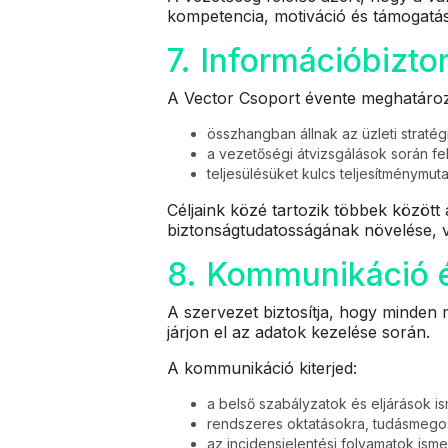
kompetencia, motiváció és támogatás
7. Információbizto
A Vector Csoport évente meghatározz
összhangban állnak az üzleti straté
a vezetőségi átvizsgálások során fel
teljesülésüket kulcs teljesítménymuta
Céljaink közé tartozik többek közöt
biztonságtudatosságának növelése, va
8. Kommunikáció 
A szervezet biztosítja, hogy minden 
járjon el az adatok kezelése során.
A kommunikáció kiterjed:
a belső szabályzatok és eljárások i
rendszeres oktatásokra, tudásmegos
az incidensjelentési folyamatok isme