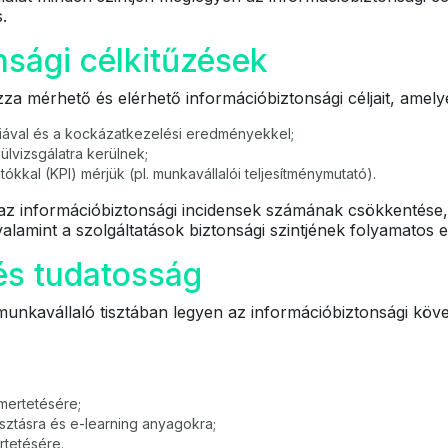
.
nsági célkitűzések
a mérhető és elérhető információbiztonsági céljait, amely
giával és a kockázatkezelési eredményekkel;
ülvizsgálatra kerülnek;
tókkal (KPI) mérjük (pl. munkavállalói teljesítménymutató).
t az információbiztonsági incidensek számának csökkentése,
lamint a szolgáltatások biztonsági szintjének folyamatos 
és tudatosság
munkavállaló tisztában legyen az információbiztonsági köve
smertetésére;
ztásra és e-learning anyagokra;
rtetésére.