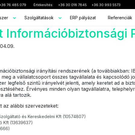
+36 76 485 079
Értékesítés:
+36 30 018 7845
+36 30 993 5573
dszer
Szolgáltatások
ERP pályázat
Referenciák
 Információbiztonsági P
04.09.
rmációbiztonsági irányítási rendszerének (a továbbiakban: 
meg a vállalatcsoport összes tagvállalata és kapcsolódó jog
er legfelső szintű irányelvét jelenti, amely keretet ad a biz
sztéséhez. Érvényes minden olyan tagvállalatra, telephelyre
 alá tartozik.
tt az alábbi szervezeteket:
 Szolgáltató és Kereskedelmi Kft (10574807)
ó Kft (13639637)
7666)