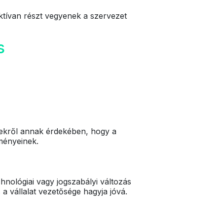
ktívan részt vegyenek a szervezet
s
ésekről annak érdekében, hogy a
ményeinek.
chnológiai vagy jogszabályi változás
a vállalat vezetősége hagyja jóvá.