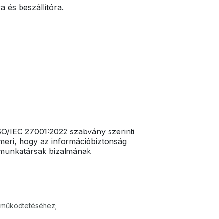
a és beszállítóra.
ISO/IEC 27001:2022 szabvány szerinti
smeri, hogy az információbiztonság
és munkatársak bizalmának
ny működtetéséhez;