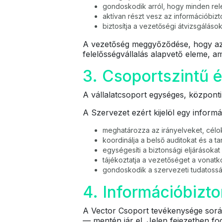
gondoskodik arról, hogy minden rel
aktívan részt vesz az információbi
biztosítja a vezetőségi átvizsgálás
A vezetőség meggyőződése, hogy az i
felelősségvállalás alapvető eleme, 
3. Csoportszintű és
A vállalatcsoport egységes, központil
A Szervezet ezért kijelöl egy informác
meghatározza az irányelveket, célo
koordinálja a belső auditokat és a ta
egységesíti a biztonsági eljárásoka
tájékoztatja a vezetőséget a vonat
gondoskodik a szervezeti tudatossá
4. Információbizto
A Vector Csoport tevékenysége során
— mentén jár el. Jelen fejezetben f